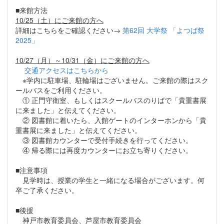
■来館方法
10/25（土）にご来館の方へ
詳細はこちらをご確認ください→
第62回 大学祭 「よつば祭
2025」
10/27（月）～10/31（金）にご来館の方へ
交通アクセスはこちらから
※学内に駐車場、駐輪場はございません。ご来館の際はスク
ールバスをご利用ください。
① 正門守衛室、もしくはスクールバスのりばで「貴重書展
に来ました」と伝えてください。
② 図書館に着いたら、入館ゲートのインターホンから「貴
重書展に来ました」と伝えてください。
③ 図書館カウンターで受付手続きを行ってください。
④ 帰る際には再度カウンターにお立ち寄りください。
■注意事項
見学時は、授業の学生と一緒になる場合がございます。何
卒ご了承ください。
■後援
神戸市教育委員会、芦屋市教育委員会