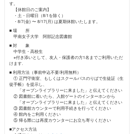
す。
【休館日のご案内】
・土・日曜日（8/1を除く）
・8/7(金) 〜 8/17(月) は夏期休館いたします。
■ 場 所
甲南女子大学 阿部記念図書館
■ 対 象
中学生・高校生
※付き添いとして、友人・保護者の方1名までご利用いただ
けます.
■ 利用方法（事前申込不要/利用無料）
① 正門守衛室、もしくはスクールバスのりばで生徒証（生
徒手帳）を提示し、
「オープンライブラリーに来ました」と伝えてください
② 図書館に着いたら、入館ゲートのインターホンから
「オープンライブラリーに来ました」と伝えてください
③ 図書館カウンターで利用手続きを行ってください
④ 館内をご利用ください
⑤ 帰る際には再度カウンターにお立ち寄りください
■アクセス方法