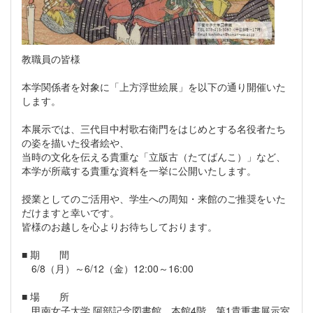
教職員の皆様
本学関係者を対象に「上方浮世絵展」を以下の通り開催いた
します。
本展示では、三代目中村歌右衛門をはじめとする名役者たち
の姿を描いた役者絵や、
当時の文化を伝える貴重な「立版古（たてばんこ）」など、
本学が所蔵する貴重な資料を一挙に公開いたします。
授業としてのご活用や、学生への周知・来館のご推奨をいた
だけますと幸いです。
皆様のお越しを心よりお待ちしております。
■ 期 間
6/8（月）～6/12（金）12:00～16:00
■ 場 所
甲南女子大学 阿部記念図書館 本館4階 第1貴重書展示室