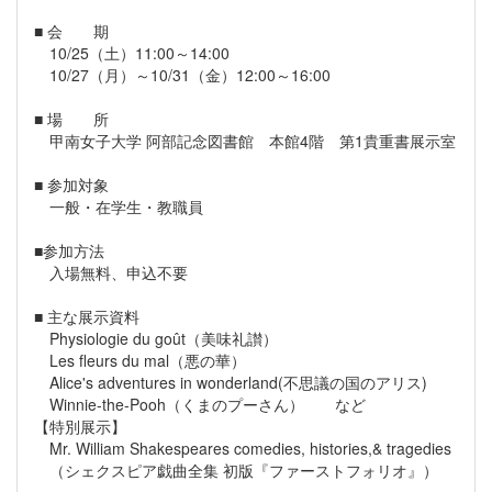
■ 会 期
10/25（土）11:00～14:00
10/27（月）～10/31（金）12:00～16:00
■ 場 所
甲南女子大学 阿部記念図書館 本館4階 第1貴重書展示室
■ 参加対象
一般・在学生・教職員
■参加方法
入場無料、申込不要
■ 主な展示資料
Physiologie du goût（美味礼讃）
Les fleurs du mal（悪の華）
Alice's adventures in wonderland(不思議の国のアリス)
Winnie-the-Pooh（くまのプーさん） など
【特別展示】
Mr. William Shakespeares comedies, histories,& tragedies
（シェクスピア戯曲全集 初版『ファーストフォリオ』）