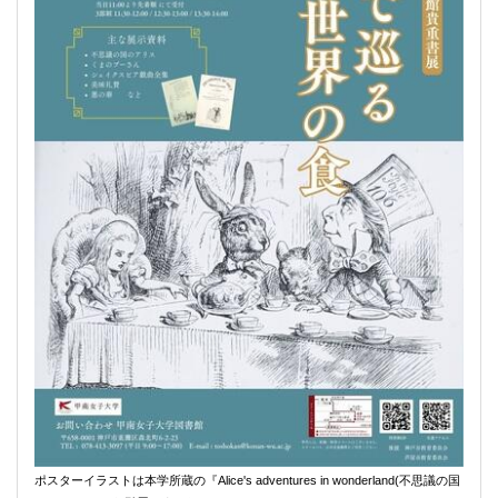
ポスターイラストは本学所蔵の『Alice's adventures in wonderland(不思議の国