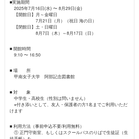
■実施期間
2025年7月16日(水) 〜 8月29日(金)
【開館日】月～金曜日
7月21日（月）（祝日 海の日）
【閉館日】土・日曜日
8月7日（木）～8月17日（日）
■ 開館時間
9:10 〜 16:50
■ 場 所
甲南女子大学 阿部記念図書館
■ 対 象
中学生・高校生（性別は問いません）
※付き添いとして、友人・保護者の方1名までご利用いただ
けます
■ 利用方法（事前申込不要/利用無料）
① 正門守衛室、もしくはスクールバスのりばで生徒証（生
徒手帳）を