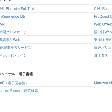
L Plus with Full Text
CiNii Rese
nKnowledge Lib
ProQuest C
Med
Web OYA
新聞クロスサーチ
医中誌Web
看護索引Web
東洋経済デ
BP記事検索サービス
日経バリュ
ィカルオンライン
ヨミダス
ジャーナル・電子書籍
rariE（電子図書館）
Maruzen 
lication Finder（所蔵検索）