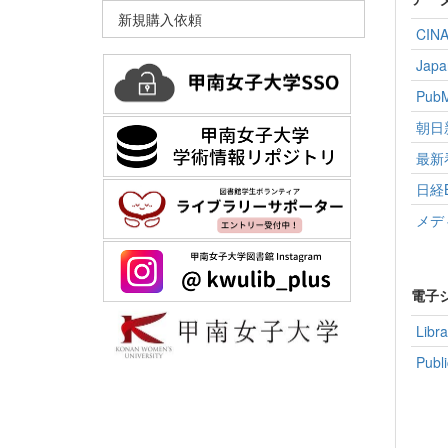
新規購入依頼
CINAH
Japa
Pub
朝日
最新
日経
メデ
電子
Lib
Pub