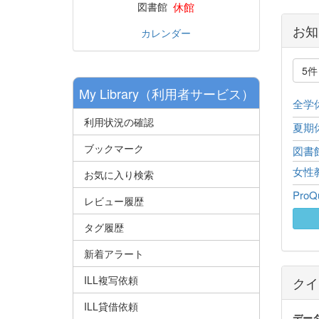
休館
図書館
お知
カレンダー
5
My Library（利用者サービス）
全学
利用状況の確認
夏期
ブックマーク
図書館
女性
お気に入り検索
Pro
レビュー履歴
タグ履歴
新着アラート
ILL複写依頼
クイ
ILL貸借依頼
デー